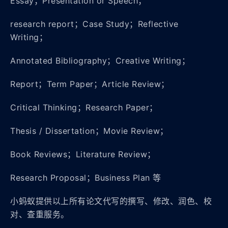
Essay；Presentation or Speech；
research report；Case Study；Reflective
Writing；
Annotated Bibliography；Creative Writing；
Report；Term Paper；Article Review；
Critical Thinking；Research Paper；
Thesis / Dissertation；Movie Review；
Book Reviews；Literature Review；
Research Proposal；Business Plan 等
小蚂蚁提供以上所有论文代写的撰写、修改、润色、校
对、查重服务。