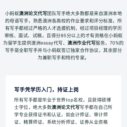
小蚂蚁
澳洲论文代写
团队写手绝大多数都是来自澳洲本地
的母语写手，熟悉澳洲各高校的作业要求和评分标准，所
有写手都经过严格的人才选拔机制，经过项目经理的学历
审核、面试、试稿，且得分85分以上的才有资格在小蚂蚁
为留学生提供澳洲essay代写、
澳洲作业代写
服务，70%的
写手是全职写手并与小蚂蚁签订独家合作协议，其余部分
为兼职写手和特约专家。
写手凭学历入门，持证上岗
所有写手都是毕业于世界top名校，且获得硕博
士学位，绝大多数
澳洲论文代写
写手都在自己所
学专业获得证书和认证，如会计师证、审计师
证、精算师证、系统分析师证、证券从业资格