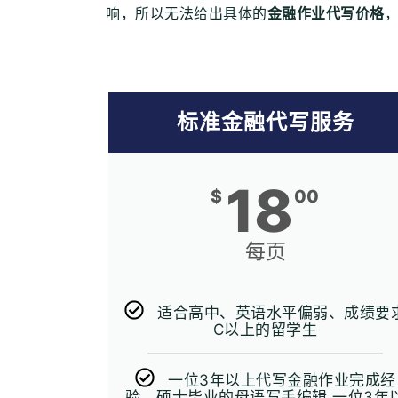
响，所以无法给出具体的
金融作业代写价格
标准金融代写服务
18
$
00
每页
适合高中、英语水平偏弱、成绩要
C以上的留学生
一位3年以上代写金融作业完成经
验、硕士毕业的母语写手编辑 一位3年